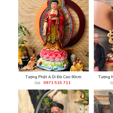
Tượng Phật A Di Đà Cao 90cm
Tượng 
0971 515 711
Giá:
G