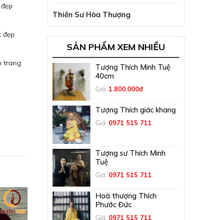
 đẹp
Thiền Sư Hòa Thượng
t đẹp
SẢN PHẨM XEM NHIỀU
m trang
Tượng Thích Minh Tuệ
40cm
Giá:
1.800.000đ
Tượng Thích giác khang
Giá:
0971 515 711
Tượng sư Thích Minh
Tuệ
Giá:
0971 515 711
Hoà thượng Thích
Phước Đức
Giá:
0971 515 711