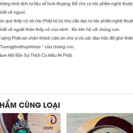
những hình ảnh tư liệu về hoà thượng. Để cho ra tác phẩm nghệ thuật
nhất về nguoi.
Xin quý thầy cô và các Phật tử có nhu cầu tạo ra tác phẩm nghệ thuậ
nhất về người thân thầy cô của mình . Xin liên hệ với chúng con.
Tượng Phật xin chân thành cảm ơn chư vị và các đạo hữu đã ghé thă
“Tuongphathuynhhao “ của chúng con.
Nam Mô Bổn Sư Thích Ca Mâu Ni Phật.
PHẨM CÙNG LOẠI