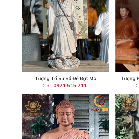
Tượng Tổ Sư Bồ Đề Đạt Ma
Tượng 
0971 515 711
Giá:
G