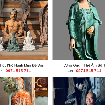
hật Khổ Hạnh Mini Để Bàn
Tượng Quan Thế Âm Bồ 
0971 515 711
0971 515 711
iá:
Giá: