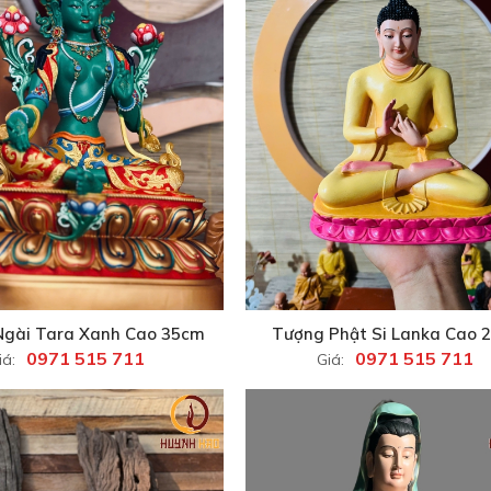
Ngài Tara Xanh Cao 35cm
Tượng Phật Si Lanka Cao 
0971 515 711
0971 515 711
iá:
Giá: