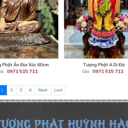
 Phật Ấn Địa Xúc 60cm
Tượng Phật A Di Đà
0971 515 711
0971 515 711
iá:
Giá:
1
2
3
4
Next
Last
TƯỢNG PHẬT HUỲNH HÀ