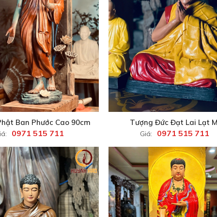
Phật Ban Phước Cao 90cm
Tượng Đức Đạt Lai Lạt 
0971 515 711
0971 515 711
iá:
Giá: