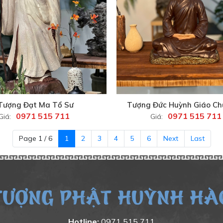
Tượng Đạt Ma Tổ Sư
Tượng Đức Huỳnh Giáo C
0971 515 711
0971 515 711
Giá:
Giá:
Page 1 / 6
1
2
3
4
5
6
Next
Last
TƯỢNG PHẬT HUỲNH HÀ
Hotline:
0971 515 711