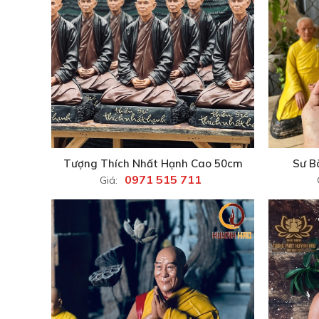
Tượng Thích Nhất Hạnh Cao 50cm
Sư B
0971 515 711
Giá: