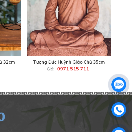
hủ 32cm
Tượng Đức Huỳnh Giáo Chủ 35cm
0971 515 711
Giá:
O