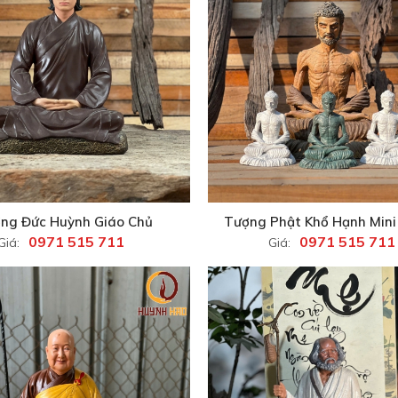
ng Đức Huỳnh Giáo Chủ
Tượng Phật Khổ Hạnh Mini
0971 515 711
0971 515 711
Giá:
Giá: