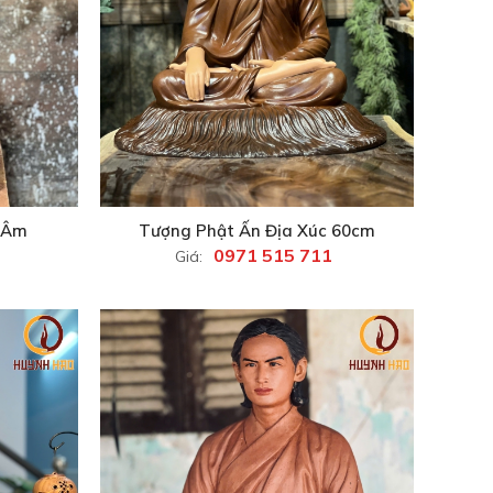
u Âm
Tượng Phật Ấn Địa Xúc 60cm
0971 515 711
Giá: