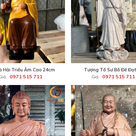
à Hải Triều Âm Cao 24cm
Tượng Tổ Sư Bồ Đề Đạ
0971 515 711
0971 515 711
Giá:
Giá: