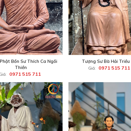
Phật Bổn Sư Thích Ca Ngồi
Tượng Sư Bà Hải Triề
Thiền
0971 515 711
Giá:
0971 515 711
Giá: