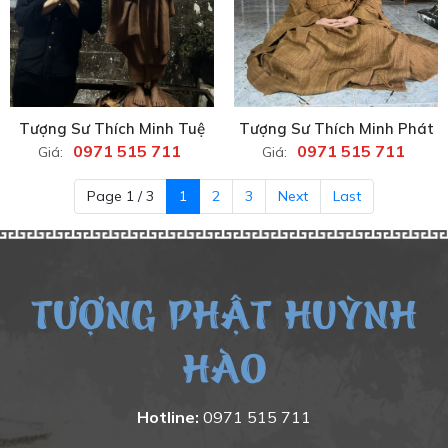
Tượng Sư Thích Minh Tuệ
Tượng Sư Thích Minh Phát
0971 515 711
0971 515 711
Giá:
Giá:
Page 1 / 3
1
2
3
Next
Last
TƯỢNG PHẬT HUỲNH
HÀO
Hotline:
0971 515 711