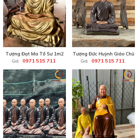
Tượng Đạt Ma Tổ Sư 1m2
Tượng Đức Huỳnh Giáo Chủ
0971 515 711
0971 515 711
Giá:
Giá: