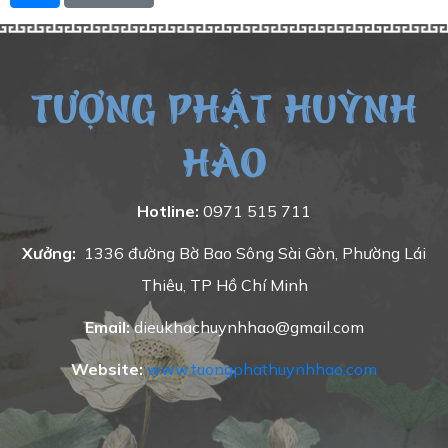
TƯỢNG PHẬT HUỲNH
HÀO
Hotline:
0971 515 711
Xưởng:
1336 đường Bờ Bao Sông Sài Gòn, Phường Lái
Thiêu, TP Hồ Chí Minh
Email:
dieukhachuynhhao@gmail.com
Website:
www.tuongphathuynhhao.com