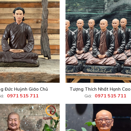
g Đức Huỳnh Giáo Chủ
Tượng Thích Nhất Hạnh Cao
0971 515 711
0971 515 711
iá:
Giá: