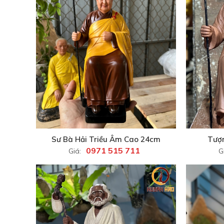
Sư Bà Hải Triều Âm Cao 24cm
Tượn
0971 515 711
Giá:
G