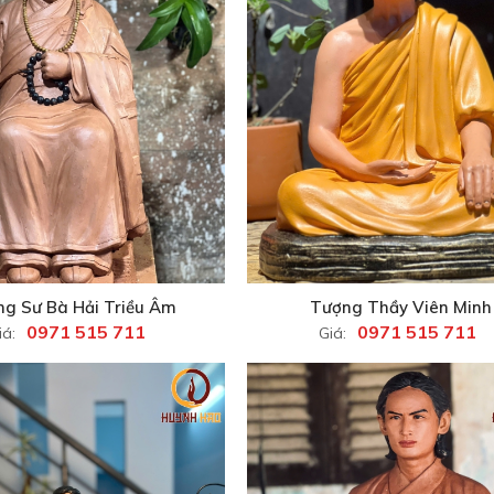
g Sư Bà Hải Triều Âm
Tượng Thầy Viên Minh
0971 515 711
0971 515 711
iá:
Giá: