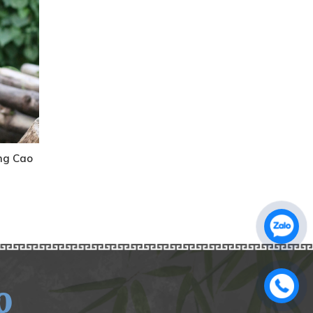
ng Cao
O