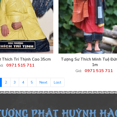
 Thích Trí Thịnh Cao 35cm
Tượng Sư Thích Minh Tuệ Đứ
1m
0971 515 711
iá:
0971 515 711
Giá:
2
3
4
5
Next
Last
TƯỢNG PHẬT HUỲNH HÀ