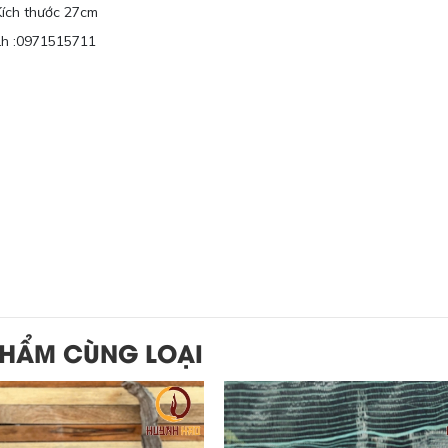
Kích thước 27cm
Lh :0971515711
PHẨM CÙNG LOẠI