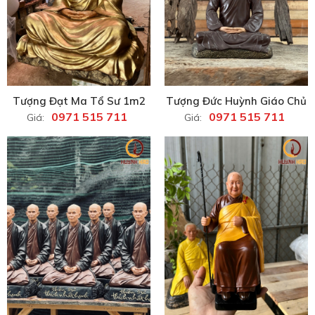
Tượng Đạt Ma Tổ Sư 1m2
Tượng Đức Huỳnh Giáo Chủ
0971 515 711
0971 515 711
Giá:
Giá: