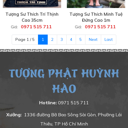
Tượng Sư Thích Trí Thịnh
Tượng Sư Thích Minh Tuệ
Cao 35cm
Đứng Cao 1m
0971 515 711
0971 515 711
Giá:
Giá:
Page 1 / 5
1
2
3
4
5
Next
Last
TƯỢNG PHẬT HUỲNH
HÀO
Hotline:
0971 515 711
Xưởng:
1336 đường Bờ Bao Sông Sài Gòn, Phường Lái
Thiêu, TP Hồ Chí Minh