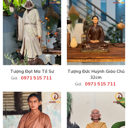
Tượng Đạt Ma Tổ Sư
Tượng Đức Huỳnh Giáo Chủ
32cm
0971 515 711
Giá:
0971 515 711
Giá: