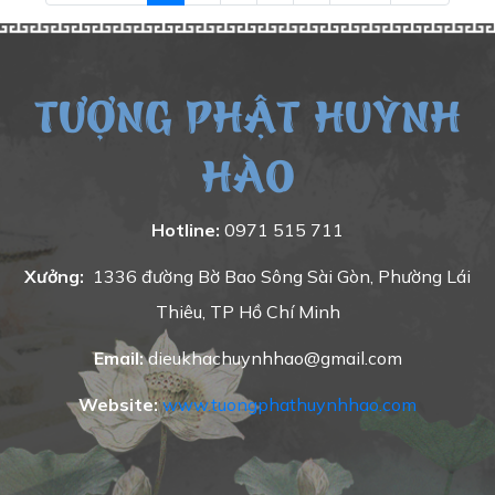
TƯỢNG PHẬT HUỲNH
HÀO
Hotline:
0971 515 711
Xưởng:
1336 đường Bờ Bao Sông Sài Gòn, Phường Lái
Thiêu, TP Hồ Chí Minh
Email:
dieukhachuynhhao@gmail.com
Website:
www.tuongphathuynhhao.com