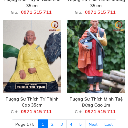
35cm
35cm
0971 515 711
0971 515 711
Giá:
Giá:
Tượng Sư Thích Trí Thịnh
Tượng Sư Thích Minh Tuệ
Cao 35cm
Đứng Cao 1m
0971 515 711
0971 515 711
Giá:
Giá:
Page 1 / 5
1
2
3
4
5
Next
Last